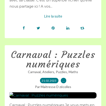
avec sa classe. C'est un superbe fichier qu'elle
nous partage ici ! A vos...
Lire la suite
Carnaval : Puzzles
numériques
,
,
,
Carnaval
Ateliers
Puzzles
Maths
21.02.2023
…
Par Maitresse D zécolles
Carnaval : Puzzles numériques Je vous mets en