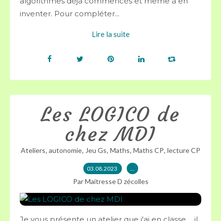
algorithmes déjà commencés et même à en
inventer. Pour compléter...
Lire la suite
Les LOGICO de
chez MDI
,
,
,
,
,
Ateliers
autonomie
Jeu Gs
Maths
Maths CP
lecture CP
03.08.2023
…
Par Maitresse D zécolles
Je vous présente un atelier que j'ai en classe ... il