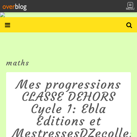
MENU
maths
Mes progressions
CLASSE DEHORS
Cycle 1: Ebla
Editions et
MestressesDZecolles