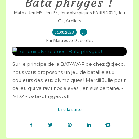
Bata'phryges !
,
,
,
,
Maths
Jeu MS
Jeu PS
Jeux olympiques PARIS 2024
Jeu
,
Gs
Ateliers
21.08.2023
…
Par Maitresse D zécolles
Sur le principe de la BATAWAF de chez @djeco,
nous vous proposons un jeu de bataille aux
couleurs des jeux olympiques ! Merciii Julie pour
ce jeu qui va ravir nos élèves, j'en suis certaine. -
MDZ - bata-phryges.pdf
Lire la suite