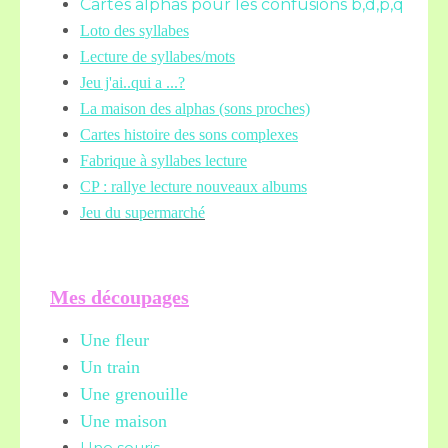
Cartes alphas pour les confusions b,d,p,q
Loto des syllabes
Lecture de syllabes/mots
Jeu j'ai..qui a ...?
La maison des alphas (sons proches)
Cartes histoire des sons complexes
Fabrique à syllabes lecture
CP : rallye lecture nouveaux albums
Jeu du supermarché
Mes découpages
Une fleur
Un train
Une grenouille
Une maison
Une souris