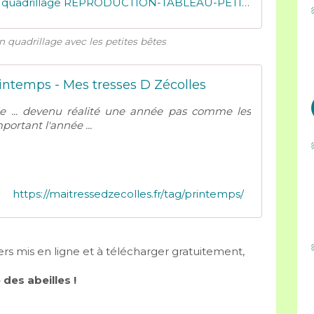
MDZ - Repérage sur quadrillage REPRODUCTION-TABLEAU-PETITES-BETES
 quadrillage avec les petites bêtes
intemps - Mes tresses D Zécolles
lle ... devenu réalité une année pas comme les
portant l'année ...
https://maitressedzecolles.fr/tag/printemps/
ers mis en ligne et à télécharger gratuitement,
des abeilles !