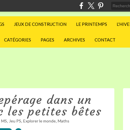
GS
JEUX DE CONSTRUCTION
LE PRINTEMPS
L'HIV
CATÉGORIES
PAGES
ARCHIVES
CONTACT
epérage dans un
 les petites bêtes
,
,
,
u MS
Jeu PS
Explorer le monde
Maths