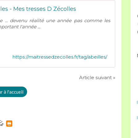
lles - Mes tresses D Zécolles
lle ... devenu réalité une année pas comme les
portant l'année ...
https://maitressedzecolles.fr/tag/abeilles/
Article suivant »
 à l'accueil