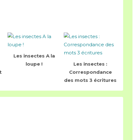
Les insectes A la
loupe !
Les insectes :
t
Correspondance
des mots 3 écritures