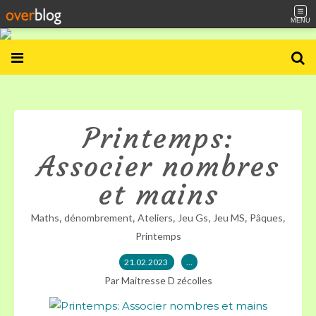
MENU
Printemps:
Associer nombres
et mains
,
,
,
,
,
,
Maths
dénombrement
Ateliers
Jeu Gs
Jeu MS
Pâques
Printemps
21.02.2023
…
Par Maitresse D zécolles