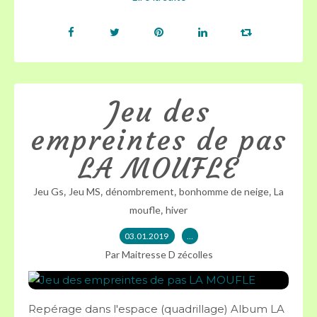
Jeu des
empreintes de pas
LA MOUFLE
,
,
,
,
Jeu Gs
Jeu MS
dénombrement
bonhomme de neige
La
,
moufle
hiver
03.01.2019
…
Par Maitresse D zécolles
Repérage dans l'espace (quadrillage) Album LA