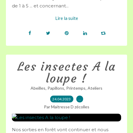
de 1 à 5 ... et concernant...
Lire la suite
Les insectes A la
loupe !
,
,
,
Abeilles
Papillons
Printemps
Ateliers
24.04.2023
…
Par Maitresse D zécolles
Nos sorties en forêt vont continuer et nous