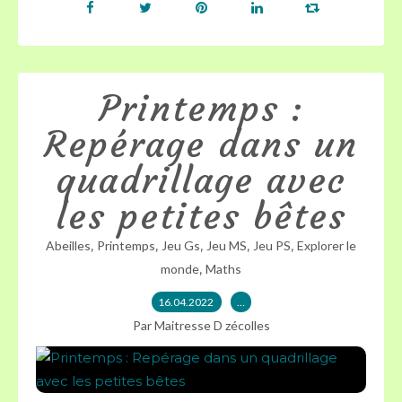
Printemps :
Repérage dans un
quadrillage avec
les petites bêtes
,
,
,
,
,
Abeilles
Printemps
Jeu Gs
Jeu MS
Jeu PS
Explorer le
,
monde
Maths
16.04.2022
…
Par Maitresse D zécolles