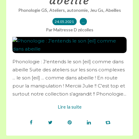
abeille
,
,
,
,
Phonologie GS
Ateliers
autonomie
Jeu Gs
Abeilles
24.05.2021
…
Par Maitresse D zécolles
Phonologie : J'entends le son [eil] comme dans
abeille Suite des ateliers sur les sons complexes
... le son [eil] ... comme dans abeille ! En route
pour la manipulation ! Merciiii Julie !! C'est top et
surtout notre collection s'agrandit !! Phonologie...
Lire la suite