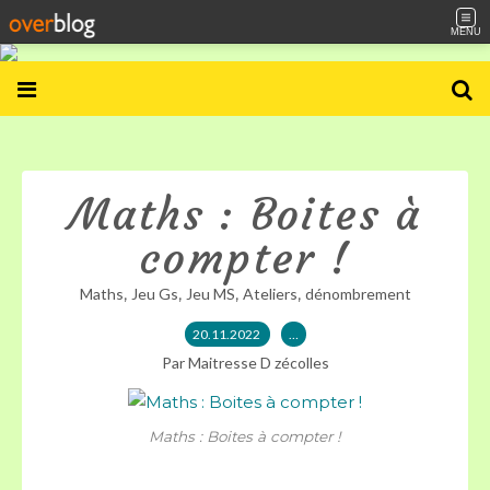
MENU
Maths : Boites à
compter !
,
,
,
,
Maths
Jeu Gs
Jeu MS
Ateliers
dénombrement
20.11.2022
…
Par Maitresse D zécolles
Maths : Boites à compter !