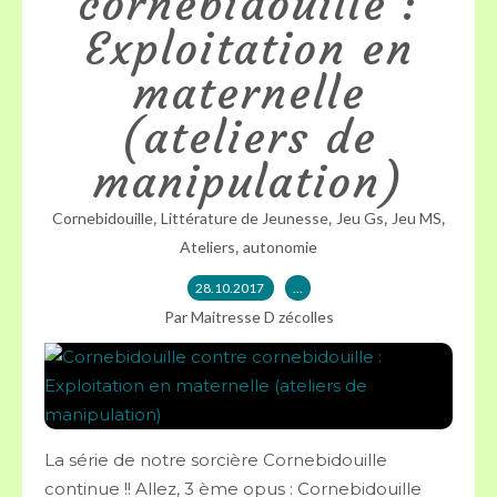
cornebidouille :
Exploitation en
maternelle
(ateliers de
manipulation)
,
,
,
,
Cornebidouille
Littérature de Jeunesse
Jeu Gs
Jeu MS
,
Ateliers
autonomie
28.10.2017
…
Par Maitresse D zécolles
La série de notre sorcière Cornebidouille
continue !! Allez, 3 ème opus : Cornebidouille