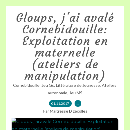
Gloups, j'ai avalé
Cornebidouille:
Exploitation en
maternelle
(ateliers de
manipulation)
,
,
,
,
Cornebidouille
Jeu Gs
Littérature de Jeunesse
Ateliers
,
autonomie
Jeu MS
01.11.2017
…
Par Maitresse D zécolles