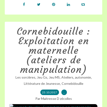
Cornebidouille :
Exploitation en
maternelle
(ateliers de
manipulation)
,
,
,
,
,
Les sorcières
Jeu Gs
Jeu MS
Ateliers
autonomie
,
Littérature de Jeunesse
Cornebidouille
23.10.2017
…
Par Maitresse D zécolles