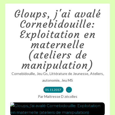
Gloups, j'ai avalé
Cornebidouille:
Exploitation en
maternelle
(ateliers de
manipulation)
,
,
,
,
Cornebidouille
Jeu Gs
Littérature de Jeunesse
Ateliers
,
autonomie
Jeu MS
01.11.2017
…
Par Maitresse D zécolles