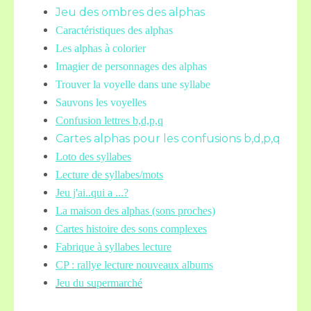
Jeu des ombres des alphas
Caractéristiques des alphas
Les alphas à colorier
Imagier de personnages des alphas
Trouver la voyelle dans une syllabe
Sauvons les voyelles
Confusion lettres b,d,p,q
Cartes alphas pour les confusions b,d,p,q
Loto des syllabes
Lecture de syllabes/mots
Jeu j'ai..qui a ...?
La maison des alphas (sons proches)
Cartes histoire des sons complexes
Fabrique à syllabes lecture
CP : rallye lecture nouveaux albums
Jeu du supermarché