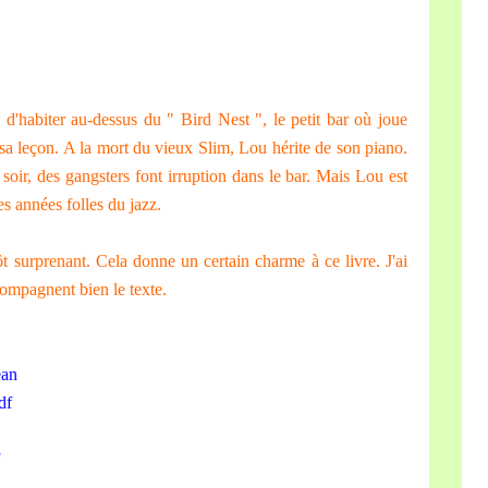
 d'habiter au-dessus du " Bird Nest ", le petit bar où joue
 sa leçon. A la mort du vieux Slim, Lou hérite de son piano.
soir, des gangsters font irruption dans le bar. Mais Lou est
es années folles du jazz.
t surprenant. Cela donne un certain charme à ce livre. J'ai
compagnent bien le texte.
ean
df