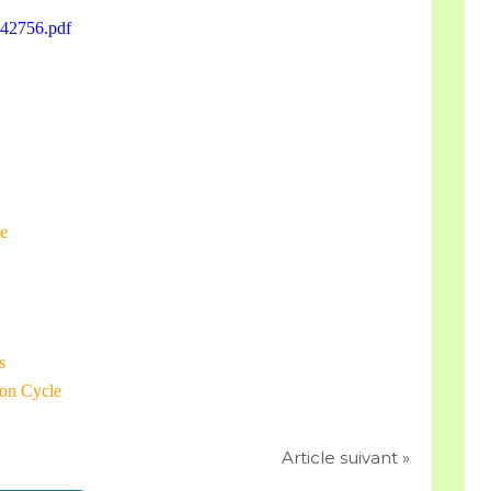
842756.pdf
e
s
tion Cycle
Article suivant »