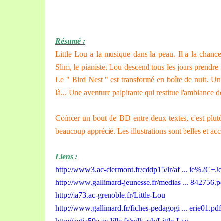
Résumé :
Little Lou a la musique dans la peau. Il a la chance
Slim, le pianiste. Lou descend tous les jours prendre
Le " Bird Nest " est transformé en boîte de nuit. Un 
là... Une aventure palpitante qui restitue l'ambiance d
Coïncer un bout de BD entre deux textes, c'est plutô
beaucoup apprécié. Les illustrations sont belles et ac
Liens :
http://www3.ac-clermont.fr/cddp15/lr/af ... ie%2C+J
http://www.gallimard-jeunesse.fr/medias ... 842756.p
http://ia73.ac-grenoble.fr/Little-Lou
http://www.gallimard.fr/fiches-pedagogi ... erie01.pdf
http://netia59a.ac-lille.fr/~dk.ash/Little-Lou