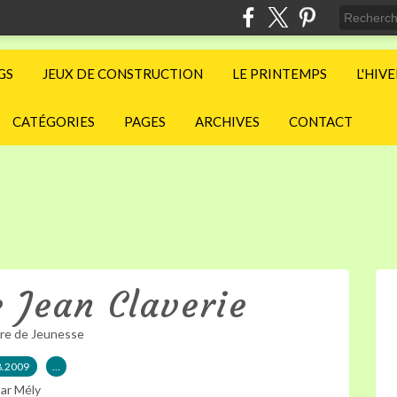
GS
JEUX DE CONSTRUCTION
LE PRINTEMPS
L'HIV
CATÉGORIES
PAGES
ARCHIVES
CONTACT
e Jean Claverie
ure de Jeunesse
8.2009
…
ar Mély