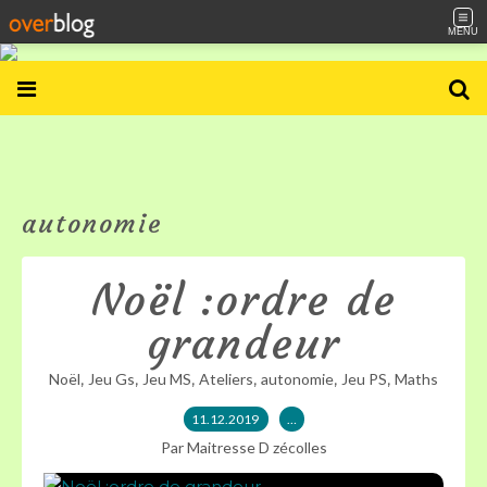
MENU
autonomie
Noël :ordre de
grandeur
,
,
,
,
,
,
Noël
Jeu Gs
Jeu MS
Ateliers
autonomie
Jeu PS
Maths
11.12.2019
…
Par Maitresse D zécolles