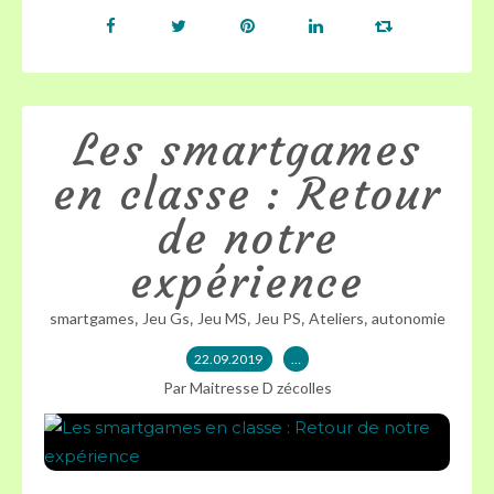
Les smartgames
en classe : Retour
de notre
expérience
,
,
,
,
,
smartgames
Jeu Gs
Jeu MS
Jeu PS
Ateliers
autonomie
22.09.2019
…
Par Maitresse D zécolles