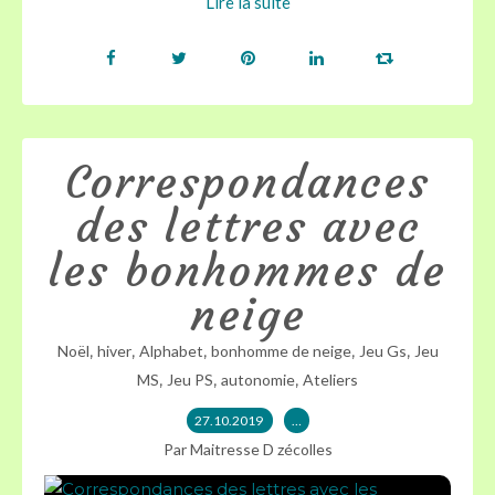
Lire la suite
Correspondances
des lettres avec
les bonhommes de
neige
,
,
,
,
,
Noël
hiver
Alphabet
bonhomme de neige
Jeu Gs
Jeu
,
,
,
MS
Jeu PS
autonomie
Ateliers
27.10.2019
…
Par Maitresse D zécolles