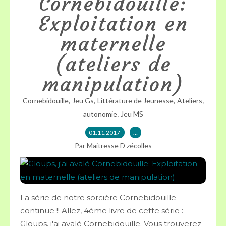
Cornebidouille:
Exploitation en
maternelle
(ateliers de
manipulation)
,
,
,
,
Cornebidouille
Jeu Gs
Littérature de Jeunesse
Ateliers
,
autonomie
Jeu MS
01.11.2017
…
Par Maitresse D zécolles
La série de notre sorcière Cornebidouille
continue !! Allez, 4ème livre de cette série :
Gloups, j'ai avalé Cornebidouille. Vous trouverez