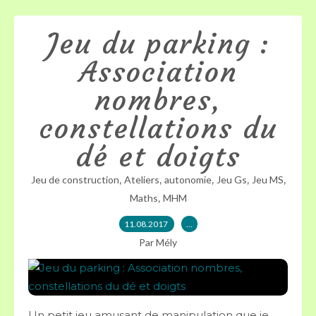
Jeu du parking :
Association
nombres,
constellations du
dé et doigts
,
,
,
,
,
Jeu de construction
Ateliers
autonomie
Jeu Gs
Jeu MS
,
Maths
MHM
11.08.2017
…
Par Mély
Un petit jeu amusant de manipulation que je