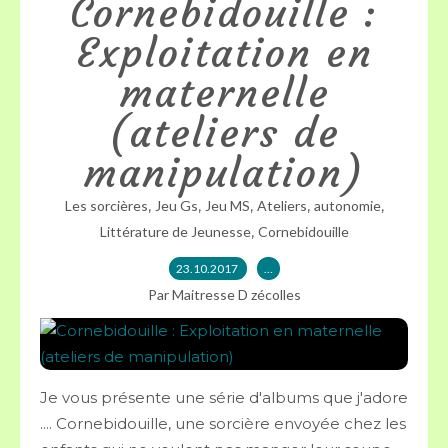
Cornebidouille :
Exploitation en
maternelle
(ateliers de
manipulation)
,
,
,
,
,
Les sorcières
Jeu Gs
Jeu MS
Ateliers
autonomie
,
Littérature de Jeunesse
Cornebidouille
23.10.2017
…
Par Maitresse D zécolles
Je vous présente une série d'albums que j'adore
.... Cornebidouille, une sorcière envoyée chez les