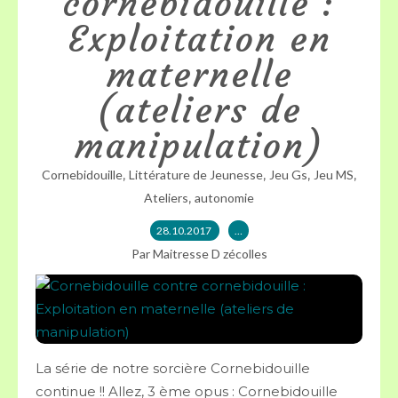
cornebidouille :
Exploitation en
maternelle
(ateliers de
manipulation)
,
,
,
,
Cornebidouille
Littérature de Jeunesse
Jeu Gs
Jeu MS
,
Ateliers
autonomie
28.10.2017
…
Par Maitresse D zécolles
La série de notre sorcière Cornebidouille
continue !! Allez, 3 ème opus : Cornebidouille