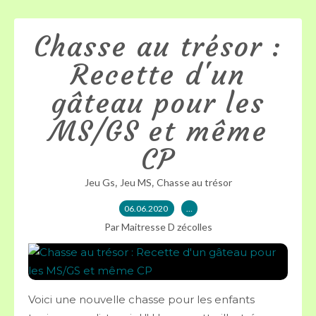
Chasse au trésor :
Recette d'un
gâteau pour les
MS/GS et même
CP
,
,
Jeu Gs
Jeu MS
Chasse au trésor
06.06.2020
…
Par Maitresse D zécolles
Voici une nouvelle chasse pour les enfants