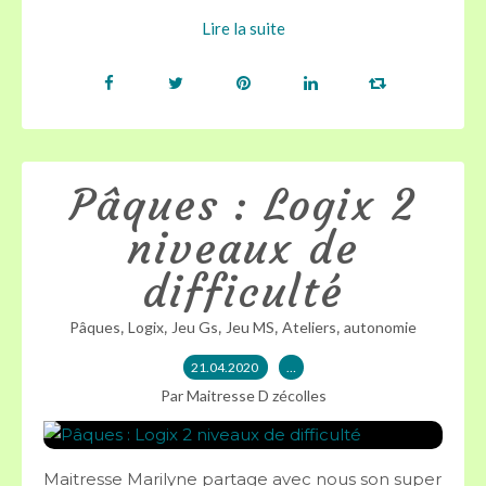
Lire la suite
Pâques : Logix 2
niveaux de
difficulté
,
,
,
,
,
Pâques
Logix
Jeu Gs
Jeu MS
Ateliers
autonomie
21.04.2020
…
Par Maitresse D zécolles
Maitresse Marilyne partage avec nous son super