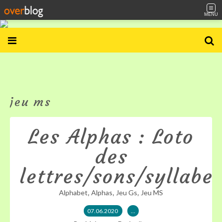
MENU
jeu ms
Les Alphas : Loto
des
lettres/sons/syllabe
,
,
,
Alphabet
Alphas
Jeu Gs
Jeu MS
07.06.2020
…