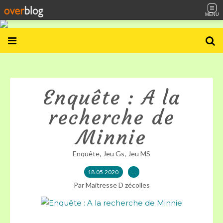
MENU
Enquête : A la
recherche de
Minnie
,
,
Enquête
Jeu Gs
Jeu MS
18.05.2020
…
Par Maitresse D zécolles