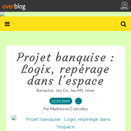
MENU
Projet banquise :
Logix, repérage
dans l'espace
,
,
,
Banquise
Jeu Gs
Jeu MS
hiver
22.01.2020
…
Par Maitresse D zécolles