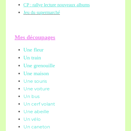
CP : rallye lecture nouveaux albums
Jeu du supermarché
Mes découpages
Une fleur
Un train
Une grenouille
Une maison
Une souris
Une voiture
Un bus
Un cerf volant
Une abeille
Un vélo
Un caneton