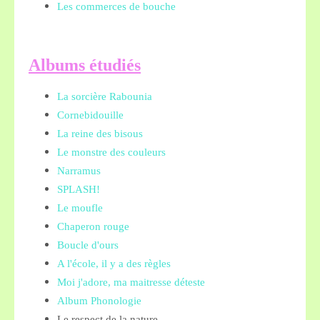
Les commerces de bouche
A
lbums étudiés
La sorcière Rabounia
Cornebidouille
La reine des bisous
Le monstre des couleurs
Narramus
SPLASH!
Le moufle
Chaperon rouge
Boucle d'ours
A l'école, il y a des règles
Moi j'adore, ma maitresse déteste
Album Phonologie
Le respect de la nature