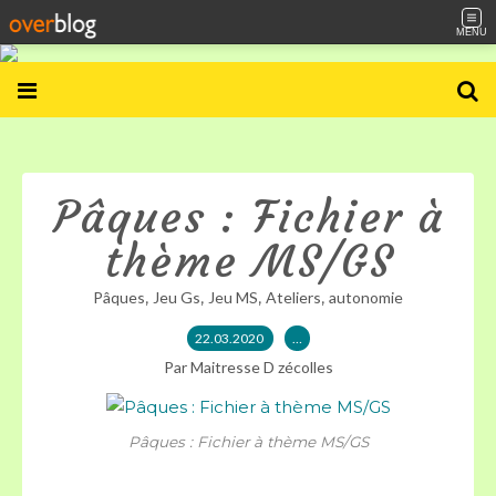
MENU
Pâques : Fichier à
thème MS/GS
,
,
,
,
Pâques
Jeu Gs
Jeu MS
Ateliers
autonomie
22.03.2020
…
Par Maitresse D zécolles
Pâques : Fichier à thème MS/GS