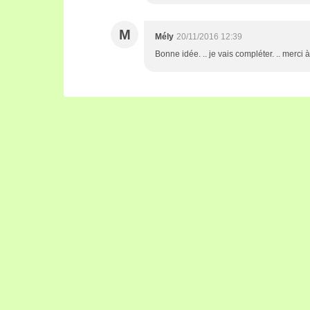
M
Mély
20/11/2016 12:39
Bonne idée. .. je vais compléter. .. merci à 