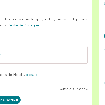
é les mots enveloppe, lettre, timbre et papier
mots :
Suite de l'imagier
e
nts de Noël ...
c'est ici
Article suivant »
 à l'accueil