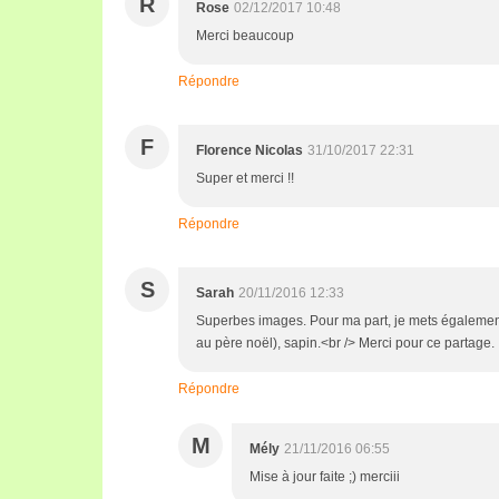
R
Rose
02/12/2017 10:48
Merci beaucoup
Répondre
F
Florence Nicolas
31/10/2017 22:31
Super et merci !!
Répondre
S
Sarah
20/11/2016 12:33
Superbes images. Pour ma part, je mets également 
au père noël), sapin.<br /> Merci pour ce partage.
Répondre
M
Mély
21/11/2016 06:55
Mise à jour faite ;) merciii