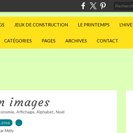
GS
JEUX DE CONSTRUCTION
LE PRINTEMPS
L'HIV
CATÉGORIES
PAGES
ARCHIVES
CONTACT
n images
,
,
,
tonomie
Affichage
Alphabet
Noël
1.2016
…
ar Mély