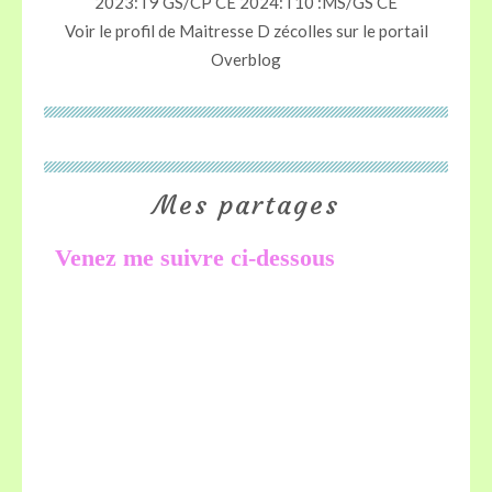
2023:T9 GS/CP CE 2024:T10 :MS/GS CE
Voir le profil de
Maitresse D zécolles
sur le portail
Overblog
Mes partages
Venez me suivre ci-dessous