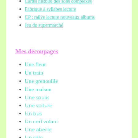
Cartes histoire des sons complexes
Fabrique à syllabes lecture
CP : rallye lecture nouveaux albums
Jeu du supermarché
Mes découpages
Une fleur
Un train
Une grenouille
Une maison
Une souris
Une voiture
Un bus
Un cerf volant
Une abeille
Un vélo