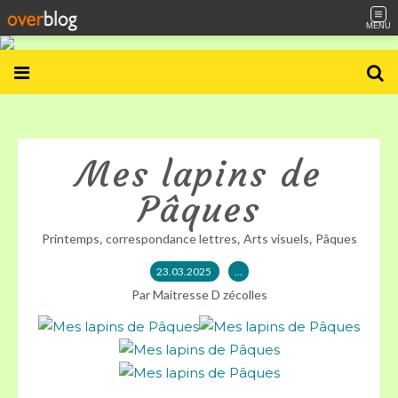
MENU
Mes lapins de
Pâques
,
,
,
Printemps
correspondance lettres
Arts visuels
Pâques
23.03.2025
…
Par Maitresse D zécolles