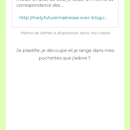
correspondance des ...
http://mely.futuremaitresse.over-blog.com/2020/07/memo-de-lettres-a-disposition-dans-ma-classe.html
Mémo de lettres à disposition dans ma classe
Je plastifie, je découpe et je range dans mes
pochettes que j'adore !!