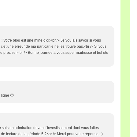
!! Votre blog est une mine d'or.<br /> Je voulais savoir si vous
u c'et une erreur de ma part car je ne les trouve pas.<br /> Si vous
le préciser.<br /> Bonne journée à vous super maîtresse et bel été
 ligne 😉
Je suis en admiration devant l'investissement dont vous faites
s de lecture de la période 5 ?<br /> Merci pour votre réponse ;-)