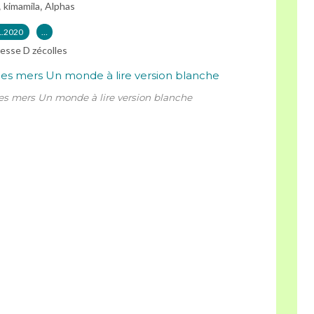
,
,
kimamila
Alphas
1.2020
…
esse D zécolles
des mers Un monde à lire version blanche