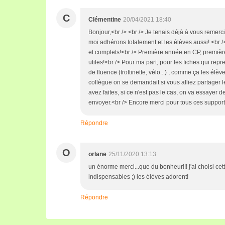
C
Clémentine
20/04/2021 18:40
Bonjour,<br /> <br /> Je tenais déjà à vous remerci
moi adhérons totalement et les élèves aussi! <br />
et complets!<br /> Première année en CP, premièr
utiles!<br /> Pour ma part, pour les fiches qui repr
de fluence (trottinette, vélo...) , comme ça les él
collègue on se demandait si vous alliez partager le
avez faites, si ce n'est pas le cas, on va essayer 
envoyer.<br /> Encore merci pour tous ces support
Répondre
O
orlane
25/11/2020 13:13
un énorme merci...que du bonheur!!! j'ai choisi ce
indispensables ;) les élèves adorent!
Répondre