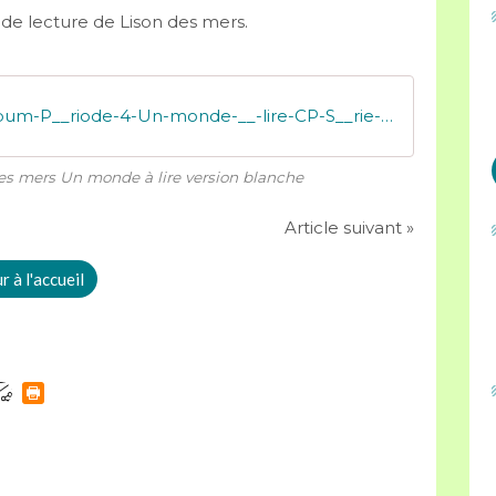
es de lecture de Lison des mers.
Fiche-de-lecture-Album-P__riode-4-Un-monde-__-lire-CP-S__rie-Blanche-Lison-des-mers
des mers Un monde à lire version blanche
Article suivant »
 à l'accueil