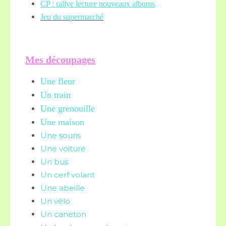
CP : rallye lecture nouveaux albums
Jeu du supermarché
Mes découpages
Une fleur
Un train
Une grenouille
Une maison
Une souris
Une voiture
Un bus
Un cerf volant
Une abeille
Un vélo
Un caneton