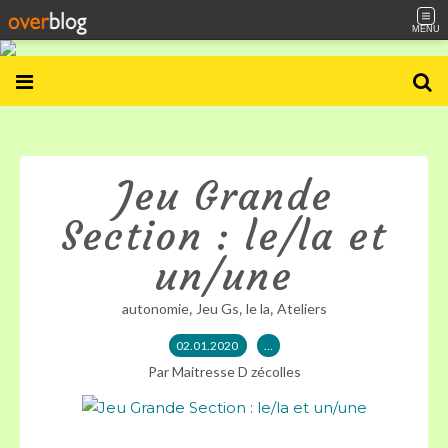
MENU
Jeu Grande
Section : le/la et
un/une
,
,
,
autonomie
Jeu Gs
le la
Ateliers
02.01.2020
…
Par Maitresse D zécolles