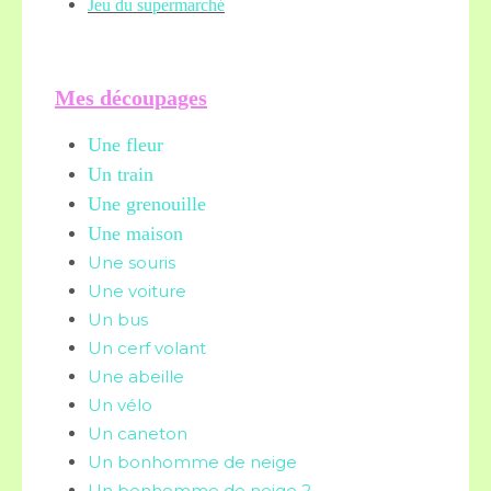
Jeu du supermarché
Mes découpages
Une fleur
Un train
Une grenouille
Une maison
Une souris
Une voiture
Un bus
Un cerf volant
Une abeille
Un vélo
Un caneton
Un bonhomme de neige
Un bonhomme de neige 2