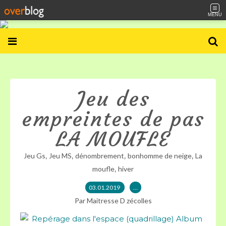
MENU
Jeu des
empreintes de pas
LA MOUFLE
,
,
,
,
Jeu Gs
Jeu MS
dénombrement
bonhomme de neige
La
,
moufle
hiver
03.01.2019
…
Par Maitresse D zécolles