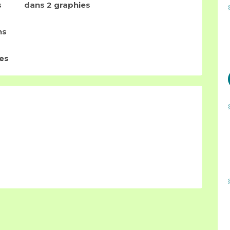
s
dans 2 graphies
ns
es