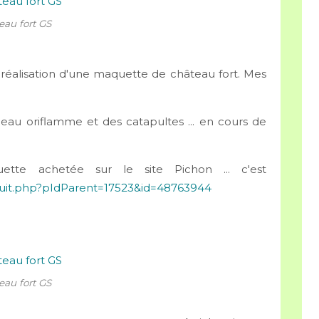
eau fort GS
réalisation d'une maquette de château fort. Mes
peau oriflamme et des catapultes ... en cours de
te achetée sur le site Pichon ... c'est
oduit.php?pIdParent=17523&id=48763944
eau fort GS