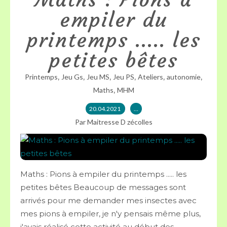
empiler du
printemps ..... les
petites bêtes
,
,
,
,
,
,
Printemps
Jeu Gs
Jeu MS
Jeu PS
Ateliers
autonomie
,
Maths
MHM
20.04.2021
…
Par Maitresse D zécolles
Maths : Pions à empiler du printemps ..... les
petites bêtes Beaucoup de messages sont
arrivés pour me demander mes insectes avec
mes pions à empiler, je n'y pensais même plus,
j'avais réalisé cette activité au début des