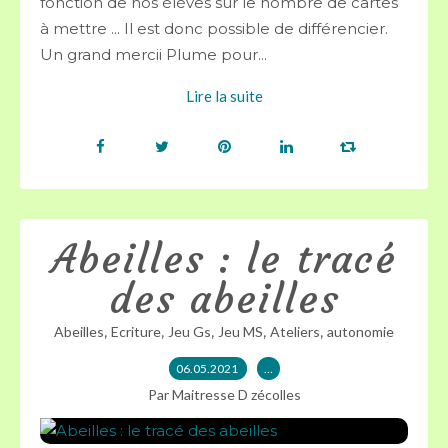
fonction de nos élèves sur le nombre de cartes
à mettre ... Il est donc possible de différencier.
Un grand mercii Plume pour...
Lire la suite
Abeilles : le tracé
des abeilles
,
,
,
,
,
Abeilles
Ecriture
Jeu Gs
Jeu MS
Ateliers
autonomie
06.05.2021
…
Par Maitresse D zécolles