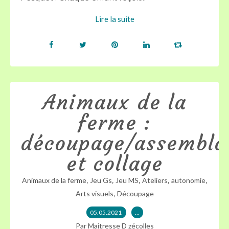
Lire la suite
Animaux de la
ferme :
découpage/assembla
et collage
,
,
,
,
,
Animaux de la ferme
Jeu Gs
Jeu MS
Ateliers
autonomie
,
Arts visuels
Découpage
05.05.2021
…
Par Maitresse D zécolles