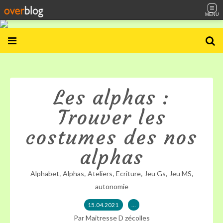
MENU
Les alphas :
Trouver les
costumes des nos
alphas
,
,
,
,
,
,
Alphabet
Alphas
Ateliers
Ecriture
Jeu Gs
Jeu MS
autonomie
15.04.2021
…
Par Maitresse D zécolles