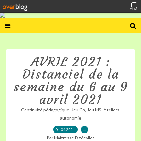
MENU
AVRIL 2021 :
Distanciel de la
semaine du 6 au 9
avril 2021
,
,
,
,
Continuité pédagogique
Jeu Gs
Jeu MS
Ateliers
autonomie
01.04.2021
…
Par Maitresse D zécolles