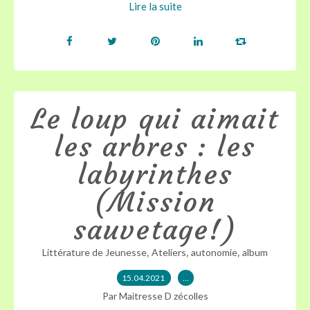
Lire la suite
Le loup qui aimait
les arbres : les
labyrinthes
(Mission
sauvetage!)
,
,
,
Littérature de Jeunesse
Ateliers
autonomie
album
15.04.2021
…
Par Maitresse D zécolles