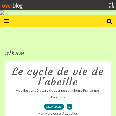
MENU
album
Le cycle de vie de
l'abeille
,
,
,
,
Abeilles
Littérature de Jeunesse
album
Printemps
Papillons
02.04.2023
…
Par Maitresse D zécolles