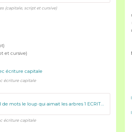
es (capitale, script et cursive)
pt)
pt et cursive)
c écriture capitale
MDZ - V2 Référentiel de mots le loup qui aimait les arbres 1 ECRITURE
c écriture capitale