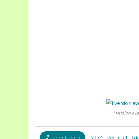
1 version ave
Télécharger
MDZ - Référentiel de