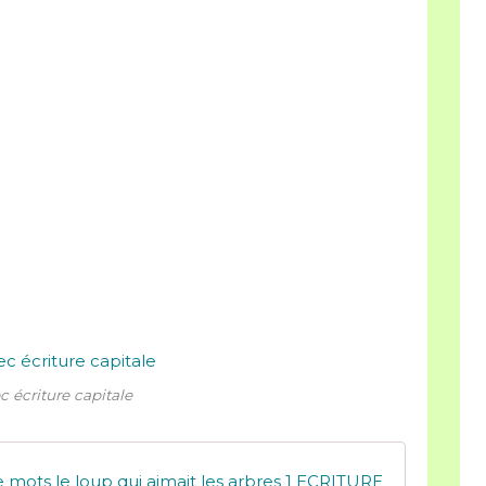
c écriture capitale
 mots le loup qui aimait les arbres 1 ECRITURE