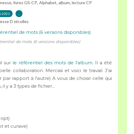
,
,
,
,
unesse
livres GS-CP
Alphabet
album
lecture CP
4.2021
…
esse D zécolles
érentiel de mots (6 versions disponibles)
il sur
le référentiel des mots de l'album.
Il a été
e collaboration. Merciiiiii et voici le travail. J'ai
ar rapport à l'autre) A vous de choisir celle qui
 y a 3 types de fichier...
ript)
pt et cursive)