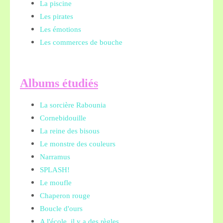
La piscine
Les pirates
Les émotions
Les commerces de bouche
A
lbums étudiés
La sorcière Rabounia
Cornebidouille
La reine des bisous
Le monstre des couleurs
Narramus
SPLASH!
Le moufle
Chaperon rouge
Boucle d'ours
A l'école, il y a des règles