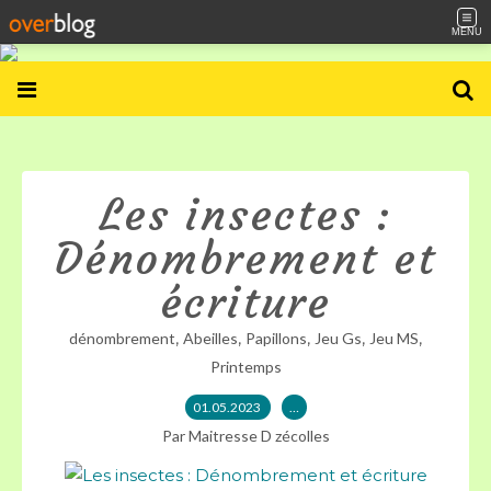
MENU
Les insectes :
Dénombrement et
écriture
,
,
,
,
,
dénombrement
Abeilles
Papillons
Jeu Gs
Jeu MS
Printemps
01.05.2023
…
Par Maitresse D zécolles