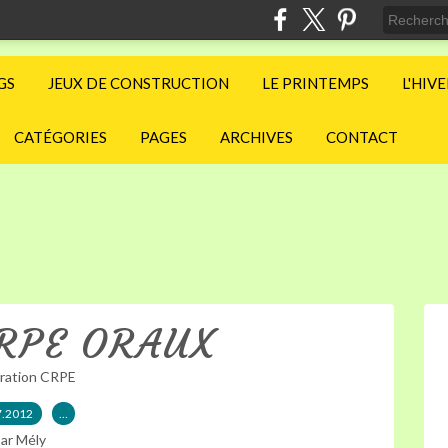
GS
JEUX DE CONSTRUCTION
LE PRINTEMPS
L'HIV
CATÉGORIES
PAGES
ARCHIVES
CONTACT
CRPE ORAUX
ration CRPE
7.2012
…
ar Mély