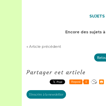
SUJETS
E
ncore des sujets à 
« Article précédent
Retour
Partager cet article
Repost
0
S'inscrire à la newsletter