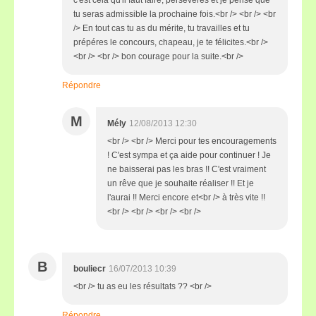
c'est cela qu'il faut faire, persévères et je pense que
tu seras admissible la prochaine fois.<br /> <br /> <br
/> En tout cas tu as du mérite, tu travailles et tu
prépéres le concours, chapeau, je te félicites.<br />
<br /> <br /> bon courage pour la suite.<br />
Répondre
M
Mély
12/08/2013 12:30
<br /> <br /> Merci pour tes encouragements
! C'est sympa et ça aide pour continuer ! Je
ne baisserai pas les bras !! C'est vraiment
un rêve que je souhaite réaliser !! Et je
l'aurai !! Merci encore et<br /> à très vite !!
<br /> <br /> <br /> <br />
B
bouliecr
16/07/2013 10:39
<br /> tu as eu les résultats ?? <br />
Répondre