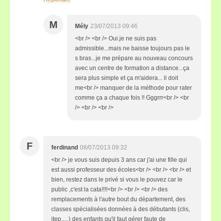
M
Mély
23/07/2013 09:46
<br /> <br /> Oui.je ne suis pas
admissible...mais ne baisse toujours pas le
s bras...je me prépare au nouveau concours
avec un centre de formation a distance...ça
sera plus simple et ça m'aidera... il doit
me<br /> manquer de la méthode pour rater
comme ça a chaque fois !! Gggrrr<br /> <br
/> <br /> <br />
F
ferdinand
08/07/2013 09:32
<br /> je vous suis depuis 3 ans car j'ai une fille qui
est aussi professeur des écoles<br /> <br /> <br /> et
bien, restez dans le privé si vous le pouvez car le
public ,c'est la cata!!!!<br /> <br /> <br /> des
remplacements à l'autre bout du département, des
classes spécialisées données à des débutants (clis,
itep,....) des enfants qu'il faut gérer faute de