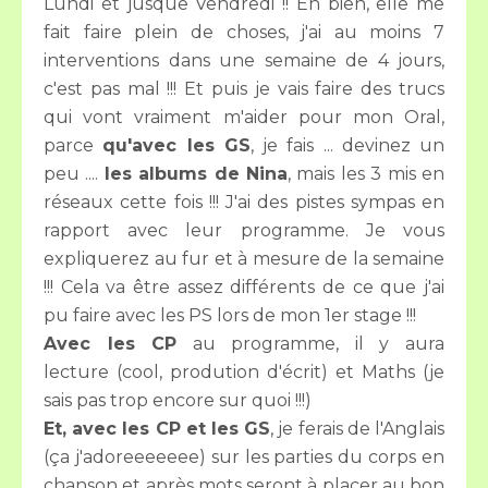
Lundi et jusque Vendredi !! Eh bien, elle me
fait faire plein de choses, j'ai au moins 7
interventions dans une semaine de 4 jours,
c'est pas mal !!! Et puis je vais faire des trucs
qui vont vraiment m'aider pour mon Oral,
parce
qu'avec les GS
, je fais ... devinez un
peu ....
les albums de Nina
, mais les 3 mis en
réseaux cette fois !!! J'ai des pistes sympas en
rapport avec leur programme. Je vous
expliquerez au fur et à mesure de la semaine
!!! Cela va être assez différents de ce que j'ai
pu faire avec les PS lors de mon 1er stage !!!
Avec les CP
au programme, il y aura
lecture (cool, prodution d'écrit) et Maths (je
sais pas trop encore sur quoi !!!)
Et, avec les CP et les GS
, je ferais de l'Anglais
(ça j'adoreeeeeee) sur les parties du corps en
chanson et après mots seront à placer au bon