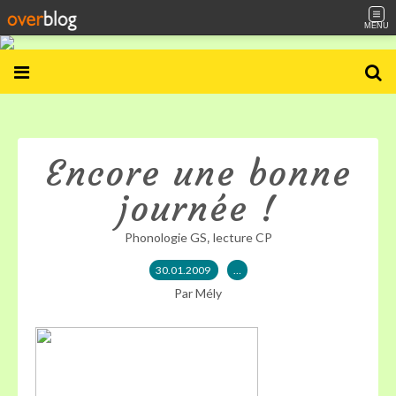
MENU
Encore une bonne
journée !
,
Phonologie GS
lecture CP
30.01.2009
…
Par Mély