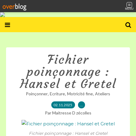
MENU
Fichier
poinçonnage :
Hansel et Gretel
,
,
,
Poinçonner
Ecriture
Motricité fine
Ateliers
02.11.2025
…
Par Maitresse D zécolles
Fichier poinçonnage : Hansel et Gretel