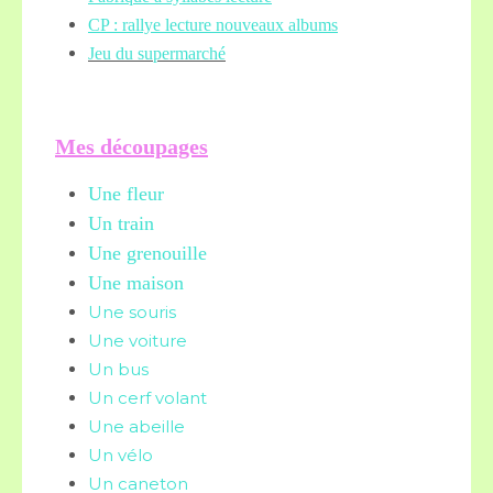
CP : rallye lecture nouveaux albums
Jeu du supermarché
Mes découpages
Une fleur
Un train
Une grenouille
Une maison
Une souris
Une voiture
Un bus
Un cerf volant
Une abeille
Un vélo
Un caneton