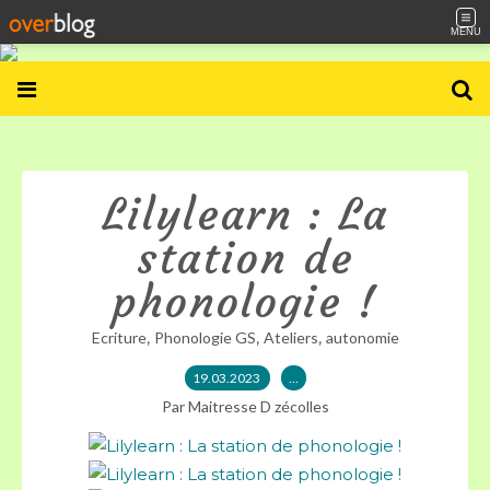
MENU
Lilylearn : La
station de
phonologie !
,
,
,
Ecriture
Phonologie GS
Ateliers
autonomie
19.03.2023
…
Par Maitresse D zécolles