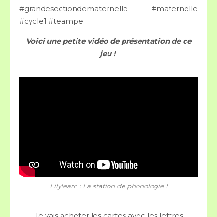
#grandesectiondematernelle
#maternelle
#cycle1
#teampe
Voici une petite vidéo de présentation de ce
jeu !
Lilylearn : La station de phonologie !
Je vais acheter les cartes avec les lettres