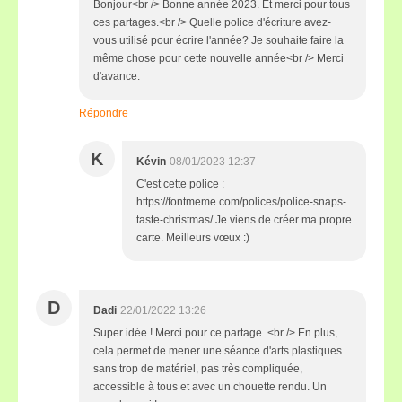
Bonjour<br /> Bonne année 2023. Et merci pour tous
ces partages.<br /> Quelle police d'écriture avez-
vous utilisé pour écrire l'année? Je souhaite faire la
même chose pour cette nouvelle année<br /> Merci
d'avance.
Répondre
K
Kévin
08/01/2023 12:37
C'est cette police :
https://fontmeme.com/polices/police-snaps-
taste-christmas/ Je viens de créer ma propre
carte. Meilleurs vœux :)
D
Dadi
22/01/2022 13:26
Super idée ! Merci pour ce partage. <br /> En plus,
cela permet de mener une séance d'arts plastiques
sans trop de matériel, pas très compliquée,
accessible à tous et avec un chouette rendu. Un