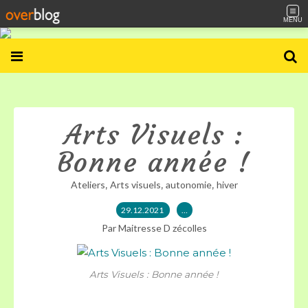
MENU
Arts Visuels :
Bonne année !
,
,
,
Ateliers
Arts visuels
autonomie
hiver
29.12.2021
…
Par Maitresse D zécolles
Arts Visuels : Bonne année !