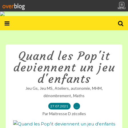
MENU
Quand les Pop'it
deviennent un jeu
d'enfants
,
,
,
,
,
Jeu Gs
Jeu MS
Ateliers
autonomie
MHM
,
dénombrement
Maths
27.07.2021
…
Par Maitresse D zécolles