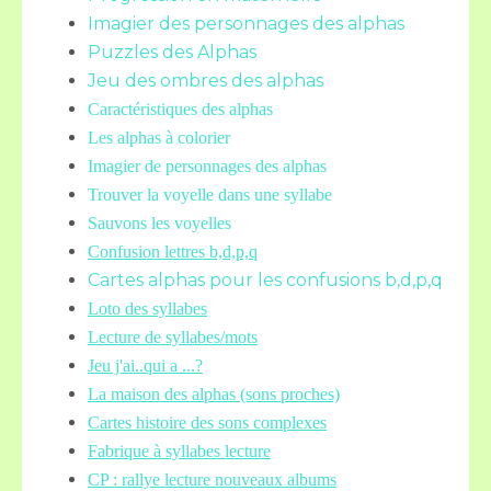
Imagier des personnages des alphas
Puzzles des Alphas
Jeu des ombres des alphas
Caractéristiques des alphas
Les alphas à colorier
Imagier de personnages des alphas
Trouver la voyelle dans une syllabe
Sauvons les voyelles
Confusion lettres b,d,p,q
Cartes alphas pour les confusions b,d,p,q
Loto des syllabes
Lecture de syllabes/mots
Jeu j'ai..qui a ...?
La maison des alphas (sons proches)
Cartes histoire des sons complexes
Fabrique à syllabes lecture
CP : rallye lecture nouveaux albums