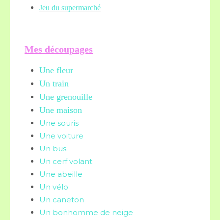
Jeu du supermarché
Mes découpages
Une fleur
Un train
Une grenouille
Une maison
Une souris
Une voiture
Un bus
Un cerf volant
Une abeille
Un vélo
Un caneton
Un bonhomme de neige