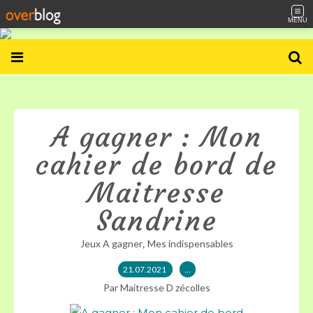
MENU
A gagner : Mon
cahier de bord de
Maitresse
Sandrine
,
Jeux A gagner
Mes indispensables
21.07.2021
…
Par Maitresse D zécolles