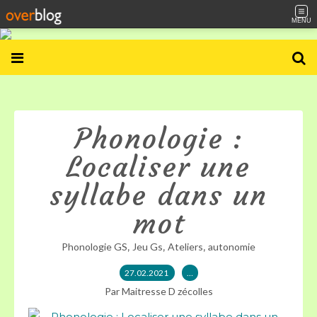
MENU
Phonologie :
Localiser une
syllabe dans un
mot
,
,
,
Phonologie GS
Jeu Gs
Ateliers
autonomie
27.02.2021
…
Par Maitresse D zécolles