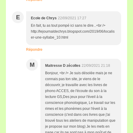
E
Ecole de Chrys
22/09/2021 17:27
En fait, tu as tout pompé ici sans le dire...<br />
http://lejournaldechrys.blogspot.com/2019/06/localis
er-une-syllabe_10.html
Répondre
M
Maitresse D zécolles
22/09/2021 21:18
Bonjour, <br /> Je suis désolée mais je ne
connais pas ton site, je viens de le
découvrir, je travaille avec les livres de
phono ACCES, de l'écoute du son à la
lecture GS,Des jeux pour l'éveil à la
conscience phonologique, Le travail sur les
rimes et les phonèmes pour l'éveil à la
conscience (c'est dans ces livres que j'ai
trouvé tous les ateliers de manipulation que
je propose sur mon blog) Je les mets en
page car ils ne sont pas à mon goût et de