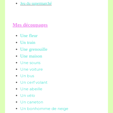
Jeu du supermarché
Mes découpages
Une fleur
Un train
Une grenouille
Une maison
Une souris
Une voiture
Un bus
Un cerf volant
Une abeille
Un vélo
Un caneton
Un bonhomme de neige