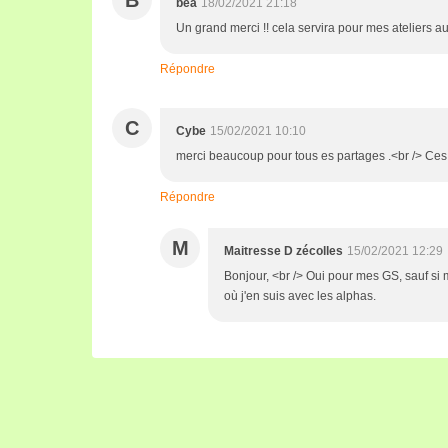
B
béa
18/02/2021 21:18
Un grand merci !! cela servira pour mes ateliers a
Répondre
C
Cybe
15/02/2021 10:10
merci beaucoup pour tous es partages .<br /> Ces 
Répondre
M
Maitresse D zécolles
15/02/2021 12:29
Bonjour, <br /> Oui pour mes GS, sauf si 
où j'en suis avec les alphas.