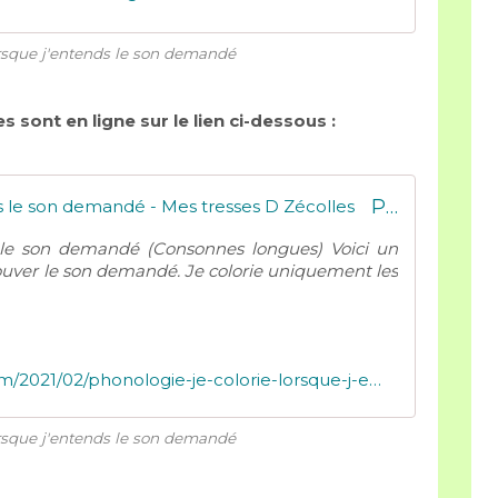
orsque j'entends le son demandé
sont en ligne sur le lien ci-dessous :
Phonologie : Je colorie lorsque j'entends le son demandé - Mes tresses D Zécolles
s le son demandé (Consonnes longues) Voici un
trouver le son demandé. Je colorie uniquement les
http://mely.futuremaitresse.over-blog.com/2021/02/phonologie-je-colorie-lorsque-j-entends-le-son-demande-6.html
orsque j'entends le son demandé