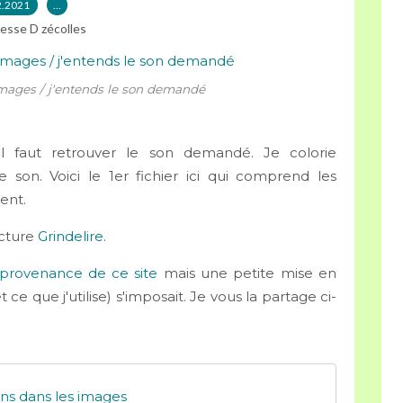
2.2021
…
esse D zécolles
 images / j'entends le son demandé
 il faut retrouver le son demandé. Je colorie
 son. Voici le 1er fichier ici qui comprend les
ment.
ecture
Grindelire.
provenance de ce site
mais une petite mise en
e que j'utilise) s'imposait. Je vous la partage ci-
ns dans les images