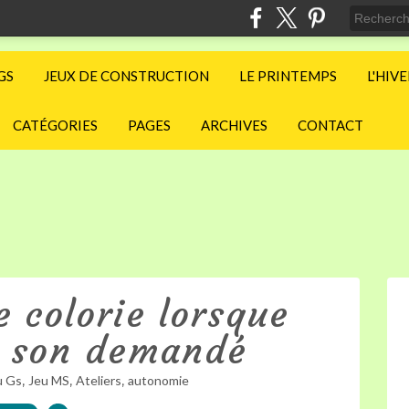
GS
JEUX DE CONSTRUCTION
LE PRINTEMPS
L'HIV
CATÉGORIES
PAGES
ARCHIVES
CONTACT
e colorie lorsque
e son demandé
,
,
,
u Gs
Jeu MS
Ateliers
autonomie