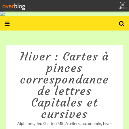
MENU
Hiver : Cartes à
pinces
correspondance
de lettres
Capitales et
cursives
,
,
,
,
,
Alphabet
Jeu Gs
Jeu MS
Ateliers
autonomie
hiver