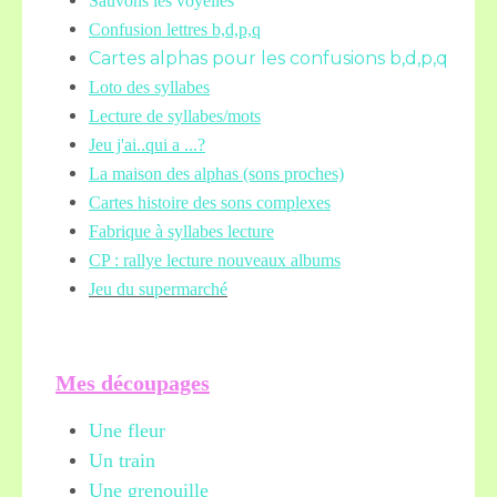
Sauvons les voyelles
Confusion lettres b,d,p,q
Cartes alphas pour les confusions b,d,p,q
Loto des syllabes
Lecture de syllabes/mots
Jeu j'ai..qui a ...?
La maison des alphas (sons proches)
Cartes histoire des sons complexes
Fabrique à syllabes lecture
CP : rallye lecture nouveaux albums
Jeu du supermarché
Mes découpages
Une fleur
Un train
Une grenouille