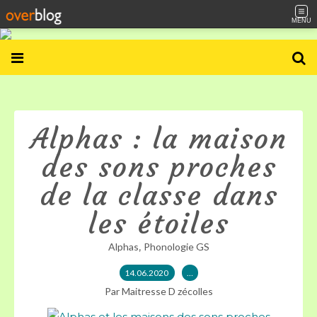
MENU
Alphas : la maison
des sons proches
de la classe dans
les étoiles
,
Alphas
Phonologie GS
14.06.2020
…
Par Maitresse D zécolles