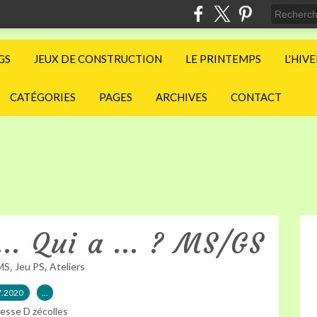
GS
JEUX DE CONSTRUCTION
LE PRINTEMPS
L'HIV
CATÉGORIES
PAGES
ARCHIVES
CONTACT
... Qui a ... ? MS/GS
,
,
MS
Jeu PS
Ateliers
7.2020
…
esse D zécolles