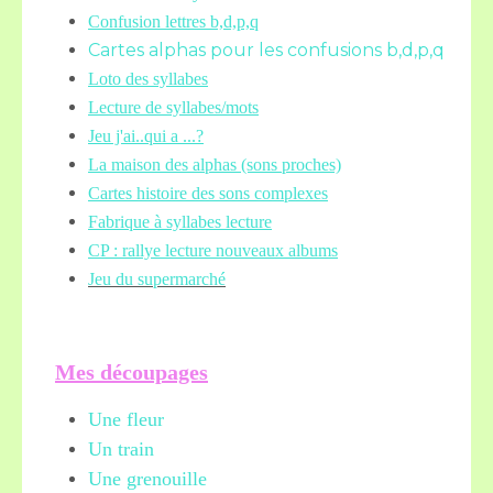
Confusion lettres b,d,p,q
Cartes alphas pour les confusions b,d,p,q
Loto des syllabes
Lecture de syllabes/mots
Jeu j'ai..qui a ...?
La maison des alphas (sons proches)
Cartes histoire des sons complexes
Fabrique à syllabes lecture
CP : rallye lecture nouveaux albums
Jeu du supermarché
Mes découpages
Une fleur
Un train
Une grenouille