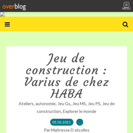
MENU
Jeu de
construction :
Varius de chez
HABA
,
,
,
,
,
Ateliers
autonomie
Jeu Gs
Jeu MS
Jeu PS
Jeu de
,
construction
Explorer le monde
05.02.2021
…
Par Maitresse D zécolles