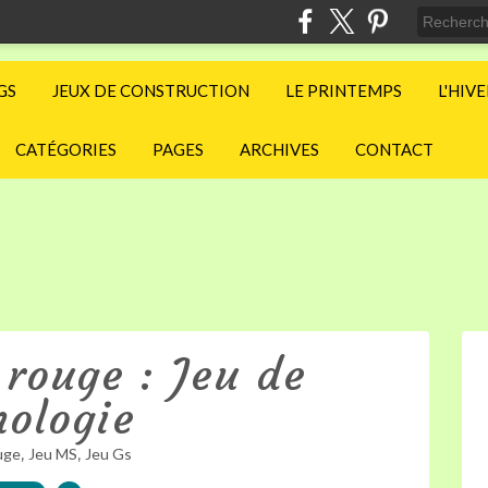
GS
JEUX DE CONSTRUCTION
LE PRINTEMPS
L'HIV
CATÉGORIES
PAGES
ARCHIVES
CONTACT
rouge : Jeu de
ologie
,
,
uge
Jeu MS
Jeu Gs