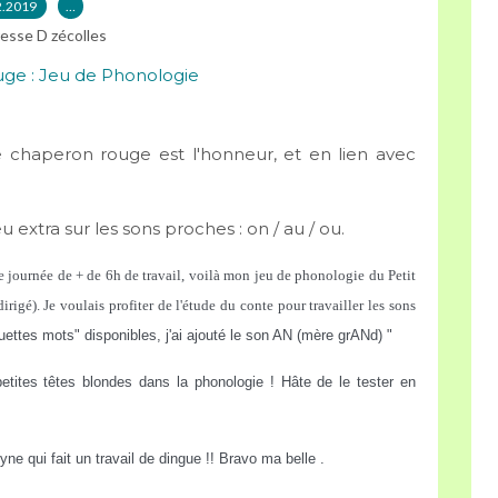
2.2019
…
esse D zécolles
 chaperon rouge est l'honneur, et en lien avec
 extra sur les sons proches : on / au / ou.
 journée de + de 6h de travail, voilà mon jeu de phonologie du Petit 
irigé). 
Je voulais profiter de l'étude du conte pour travailler les sons 
quettes mots" disponibles, j'ai ajouté le son AN (mère grANd) "
etites têtes blondes dans la phonologie ! Hâte de le tester en 
ne qui fait un travail de dingue !! Bravo ma belle .