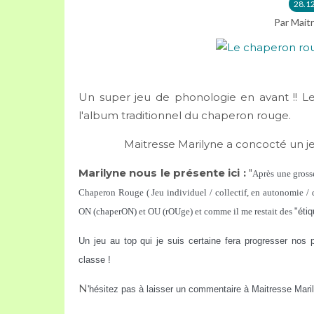
28.1
Par Maitr
Un super jeu de phonologie en avant !! Le
l'album traditionnel du chaperon rouge.
Maitresse Marilyne a concocté un jeu
Marilyne nous le présente ici :
"
Après une grosse
Chaperon Rouge ( Jeu individuel / collectif, en autonomie / d
ON (chaperON) et OU (rOUge) et comme il me restait des 
"éti
Un jeu au top qui je suis certaine fera progresser nos p
classe !
N
'hésitez pas à laisser un commentaire à Maitresse Marily