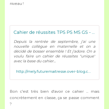
niveau !
Cahier de réussites TPS PS MS GS - Mes tresses Dézécolles
Depuis la rentrée de septembre, j'ai une
nouvelle collègue en maternelle et on a
décidé de bosser ensemble ! Et j'adore. On a
voulu faire un cahier de réussites "unique"
avec la base du cahier...
http://mely.futuremaitresse.over-blog.com/2017/02/cahier-de-reussites-tps-ps-ms-gs.html
Bon c'est très bien d'avoir ce cahier ... mais
concrètement en classe, ça se passe comment
?