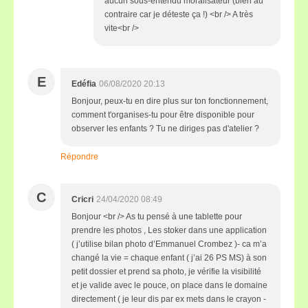
aucun sous-entendu moralisateur (bien au
contraire car je déteste ça !) <br /> A très
vite<br />
E
Edéfia
06/08/2020 20:13
Bonjour, peux-tu en dire plus sur ton fonctionnement,
comment t'organises-tu pour être disponible pour
observer les enfants ? Tu ne diriges pas d'atelier ?
Répondre
C
Cricri
24/04/2020 08:49
Bonjour <br /> As tu pensé à une tablette pour
prendre les photos , Les stoker dans une application
( j’utilise bilan photo d’Emmanuel Crombez )- ca m’a
changé la vie = chaque enfant ( j’ai 26 PS MS) à son
petit dossier et prend sa photo, je vérifie la visibilité
et je valide avec le pouce, on place dans le domaine
directement ( je leur dis par ex mets dans le crayon -