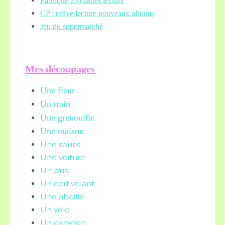
Fabrique à syllabes lecture
CP : rallye lecture nouveaux albums
Jeu du supermarché
Mes découpages
Une fleur
Un train
Une grenouille
Une maison
Une souris
Une voiture
Un bus
Un cerf volant
Une abeille
Un vélo
Un caneton