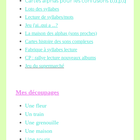
Cartes alphas pour les confusions b,d,p,q
Loto des syllabes
Lecture de syllabes/mots
Jeu j'ai..qui a ...?
La maison des alphas (sons proches)
Cartes histoire des sons complexes
Fabrique à syllabes lecture
CP : rallye lecture nouveaux albums
Jeu du supermarché
Mes découpages
Une fleur
Un train
Une grenouille
Une maison
Une souris