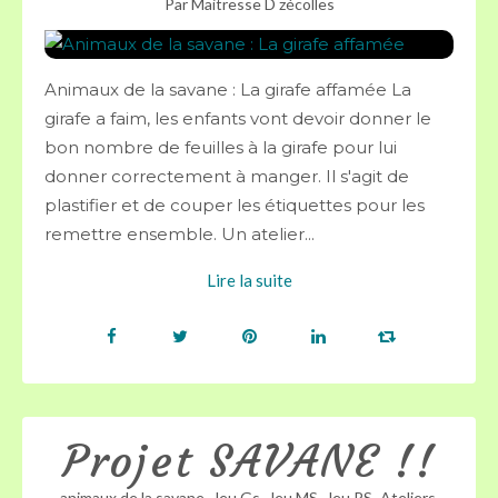
Par Maitresse D zécolles
Animaux de la savane : La girafe affamée La
girafe a faim, les enfants vont devoir donner le
bon nombre de feuilles à la girafe pour lui
donner correctement à manger. Il s'agit de
plastifier et de couper les étiquettes pour les
remettre ensemble. Un atelier...
Lire la suite
Projet SAVANE !!
,
,
,
,
,
animaux de la savane
Jeu Gs
Jeu MS
Jeu PS
Ateliers